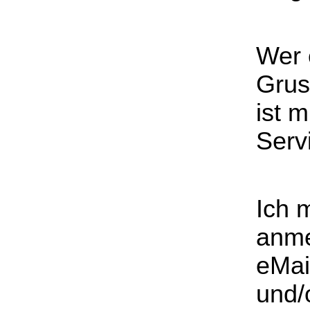
Wer 
Grus
ist 
Serv
Ich 
anme
eMai
und/