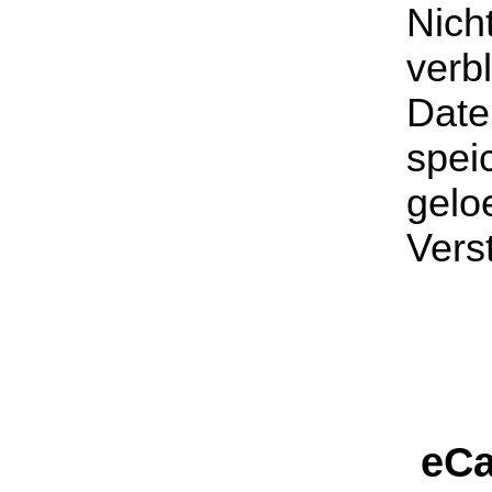
Nich
verb
Date
spei
geloe
Vers
eCa