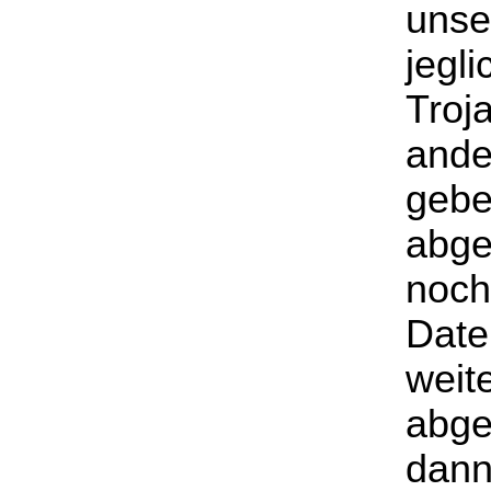
unse
jegl
Troj
ande
gebe
abge
noch
Date
weit
abge
dann