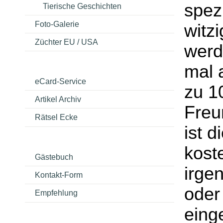
spezi
Tierische Geschichten
Foto-Galerie
witz
Züchter EU / USA
werd
mal 
eCard-Service
zu 1
Artikel Archiv
Freu
Rätsel Ecke
ist d
kost
Gästebuch
irge
Kontakt-Form
oder
Empfehlung
eing