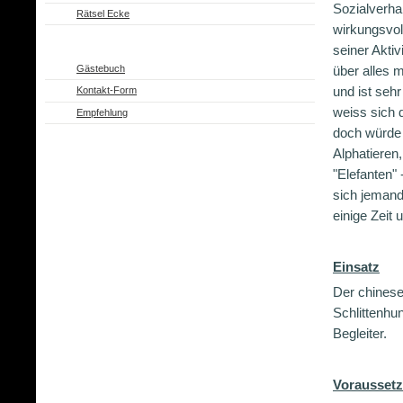
Sozialverha
Rätsel Ecke
wirkungsvoll
seiner Akti
Gästebuch
über alles 
und ist sehr
Kontakt-Form
weiss sich 
Empfehlung
doch würde 
Alphatieren
"Elefanten" 
sich jemand
einige Zeit
Einsatz
Der chinese 
Schlittenhun
Begleiter.
Voraussetz