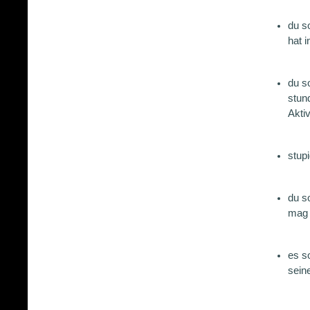
du so
hat i
du s
stun
Akti
stup
du s
mag 
es s
seine