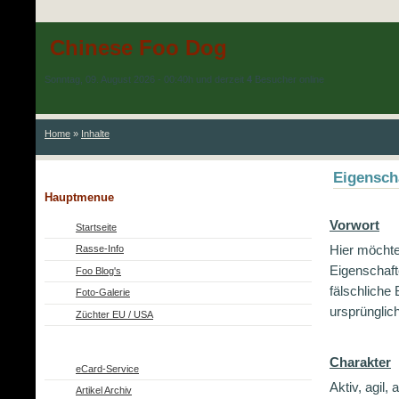
Chinese Foo Dog
Sonntag, 09. August 2026 - 00:40h und derzeit
4
Besucher online
Home
»
Inhalte
Eigensch
Hauptmenue
Vorwort
Startseite
Hier möchte
Rasse-Info
Eigenschaft
Foo Blog's
fälschliche
Foto-Galerie
ursprünglic
Züchter EU / USA
Charakter
eCard-Service
Aktiv, agil,
Artikel Archiv